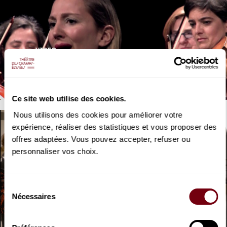
VIDEO
OPERA
Vannina Santoni
Les Noces de Figaro, Mozart
Ce site web utilise des cookies.
Nous utilisons des cookies pour améliorer votre
expérience, réaliser des statistiques et vous proposer des
offres adaptées. Vous pouvez accepter, refuser ou
personnaliser vos choix.
Sélection
VIDEO
Nécessaires
OPERA | COULISSES
du
Les Noces de Figaro
consentement
Mozart