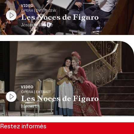
VIDEO
OPERA | INTERVIEW
Les Noces de Figaro
Jérémie Rhorer
VIDEO
OPERA | EXTRAIT
Les Noces de Figaro
Mozart
Restez informés