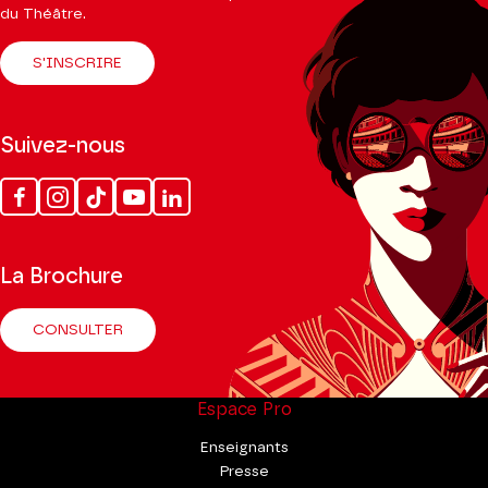
du Théâtre.
S'INSCRIRE
Suivez-nous
Facebook
Instagram
Tik
Youtube
Linkedin
Tok
La Brochure
CONSULTER
Espace Pro
Enseignants
Presse