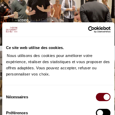
VIDEO
OPERA | COULISSES
Les Noces de Figaro
Mozart
Ce site web utilise des cookies.
Nous utilisons des cookies pour améliorer votre
expérience, réaliser des statistiques et vous proposer des
offres adaptées. Vous pouvez accepter, refuser ou
personnaliser vos choix.
VIDEO
Sélection
OPERA | INTERVIEW
Nécessaires
du
Eléonore Pancrazi
consentement
Les Noces de Figaro, Mozart
Préférences